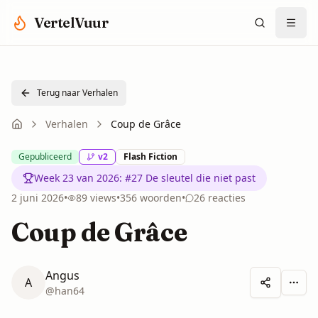
Spring naar hoofdinhoud
VertelVuur
Terug naar Verhalen
Verhalen
Coup de Grâce
Gepubliceerd
v
2
Flash Fiction
Week 23 van 2026
:
#27 De sleutel die niet past
2 juni 2026
•
89
views
•
356
woorden
•
26
reacties
Coup de Grâce
Angus
A
Meer 
@
han64