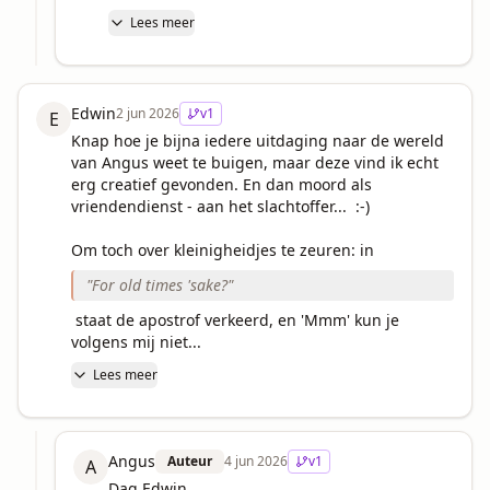
Lees meer
Edwin
2 jun 2026
v
1
E
Knap hoe je bijna iedere uitdaging naar de wereld 
van Angus weet te buigen, maar deze vind ik echt 
erg creatief gevonden. En dan moord als 
vriendendienst - aan het slachtoffer...  :-) 

Om toch over kleinigheidjes te zeuren: in 
"
For old times 'sake?
"
 staat de apostrof verkeerd, en 'Mmm' kun je 
volgens mij niet...
Lees meer
Angus
Auteur
4 jun 2026
v
1
A
Dag Edwin,
