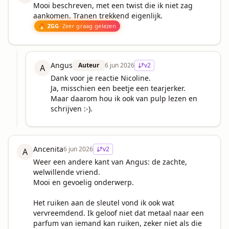
Mooi beschreven, met een twist die ik niet zag 
🔥 ZGG
· Zeer graag gelezen
Angus
Auteur
6 jun 2026
v
2
A
Dank voor je reactie Nicoline.

Ja, misschien een beetje een tearjerker. 

Maar daarom hou ik ook van pulp lezen en 
schrijven :-).
Ancenita
6 jun 2026
v
2
A
Weer een andere kant van Angus: de zachte, 
welwillende vriend.

Mooi en gevoelig onderwerp.

Het ruiken aan de sleutel vond ik ook wat 
vervreemdend. Ik geloof niet dat metaal naar een 
parfum van iemand kan ruiken, zeker niet als die 