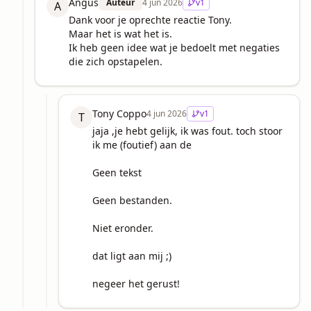
Angus
Auteur
4 jun 2026
v
1
A
Dank voor je oprechte reactie Tony.

Maar het is wat het is.

Ik heb geen idee wat je bedoelt met negaties 
die zich opstapelen.
Tony Coppo
4 jun 2026
v
1
T
jaja ,je hebt gelijk, ik was fout. toch stoor 
ik me (foutief) aan de 

Geen tekst

Geen bestanden. 

Niet eronder.

dat ligt aan mij ;)

negeer het gerust!