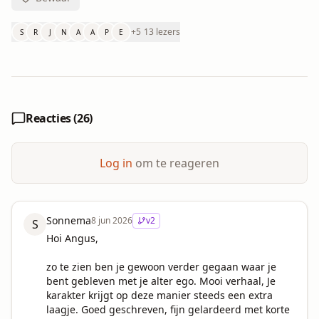
+
5
13 lezers
S
R
J
N
A
A
P
E
Reacties (
26
)
Log in
om te reageren
Sonnema
8 jun 2026
v
2
S
Hoi Angus, 

zo te zien ben je gewoon verder gegaan waar je 
bent gebleven met je alter ego. Mooi verhaal, Je 
karakter krijgt op deze manier steeds een extra 
laagje. Goed geschreven, fijn gelardeerd met korte 