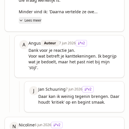
die vraag werkelijk is.

Minder vind ik: 'Daarna vertelde ze ove...
Lees meer
Angus
Auteur
7 jun 2026
v
2
A
Dank voor je reactie Jan.

Voor wat betreft je kanttekeningen. Ik begrijp 
wat je bedoelt, maar het past niet bij mijn 
'stijl'.
Jan Schuuring
7 jun 2026
v
2
J
Daar kan ik weinig tegenin brengen. Daar 
houdt 'kritiek' op en begint smaak.
Nicoline
6 jun 2026
v
2
N