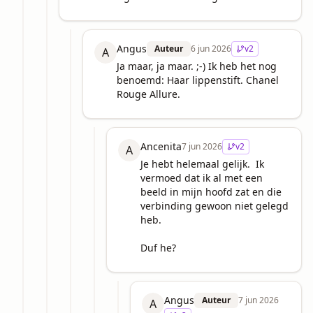
Angus
Auteur
6 jun 2026
v
2
A
Ja maar, ja maar. ;-) Ik heb het nog 
benoemd: Haar lippenstift. Chanel 
Rouge Allure.
Ancenita
7 jun 2026
v
2
A
Je hebt helemaal gelijk.  Ik 
vermoed dat ik al met een 
beeld in mijn hoofd zat en die 
verbinding gewoon niet gelegd 
heb. 

Duf he?
Angus
Auteur
7 jun 2026
A