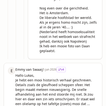
Nog even over die gerichtheid.

Het is Amsterdam.

De liberale hoofdstad ter wereld.

Als je ergens homo mocht zijn, zelfs 
al in de jaren '40.... :)

(Nederland heeft homoseksualiteit 
nooit in het wetboek van strafrecht 
gehad, dankzij ook Napoleon)

Ik heb een mooie foto van Daan 
geplaatst.
Emmy van Swaaij
5 jun 2026
v
4
E
Hallo Lukas,

Je hebt een mooi historisch verhaal geschreven. 
Details zoals de gleufhoed scheppen sfeer. Het 
begin maakt meteen nieuwsgierig. De snelle 
afhandeling aan het eind stoorde mij niet. Ik zou 
hier en daar een zin iets omschrijven. Er staat wel 
een olielamp op het tafeltje (zoiets) mooi dat ...