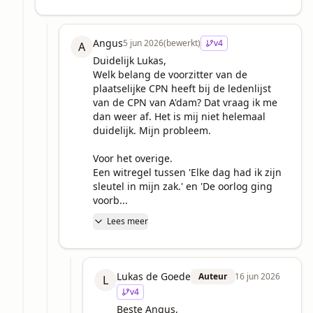
Angus
5 jun 2026
(bewerkt)
v
4
A
Duidelijk Lukas,

Welk belang de voorzitter van de 
plaatselijke CPN heeft bij de ledenlijst 
van de CPN van A'dam? Dat vraag ik me 
dan weer af. Het is mij niet helemaal 
duidelijk. Mijn probleem.

Voor het overige.

Een witregel tussen 'Elke dag had ik zijn 
sleutel in mijn zak.' en 'De oorlog ging 
voorb...
Lees meer
Lukas de Goede
Auteur
16 jun 2026
L
v
4
Beste Angus,
