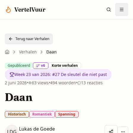
Spring naar hoofdinhoud
VertelVuur
Terug naar Verhalen
Verhalen
Daan
Gepubliceerd
v
6
Korte verhalen
Week 23 van 2026
:
#27 De sleutel die niet past
2 juni 2026
•
63
views
•
494
woorden
•
13
reacties
Daan
Historisch
Romantiek
Spanning
Lukas de Goede
LDG