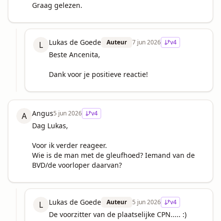
Graag gelezen.
Lukas de Goede
Auteur
7 jun 2026
v
4
L
Beste Ancenita,

Dank voor je positieve reactie!
Angus
5 jun 2026
v
4
A
Dag Lukas,

Voor ik verder reageer.

Wie is de man met de gleufhoed? Iemand van de 
BVD/de voorloper daarvan?
Lukas de Goede
Auteur
5 jun 2026
v
4
L
De voorzitter van de plaatselijke CPN..... :)