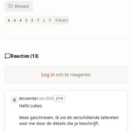
Bewaar
8 lezers
A
A
A
E
E
T
L
T
Reacties (
13
)
Log in
om te reageren
Ancenita
6 jun 2026
v
4
A
Hallo Lukas,

Mooi geschreven. Ik zie de verschillende taferelen 
voor me door de details die je beschrijft.  
