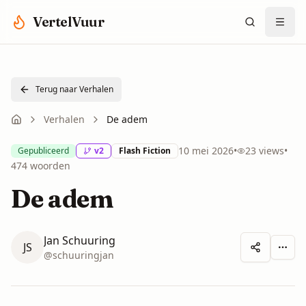
Spring naar hoofdinhoud
VertelVuur
Terug naar Verhalen
Verhalen
De adem
10 mei 2026
•
23
views
•
Gepubliceerd
v
2
Flash Fiction
474
woorden
De adem
Jan Schuuring
JS
Meer 
@
schuuringjan