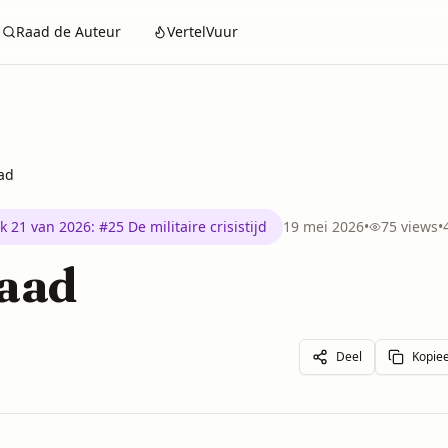
Raad de Auteur
VertelVuur
ad
k 21 van 2026
:
#25 De militaire crisistijd
19 mei 2026
•
75
views
•
aad
Deel
Kopiee