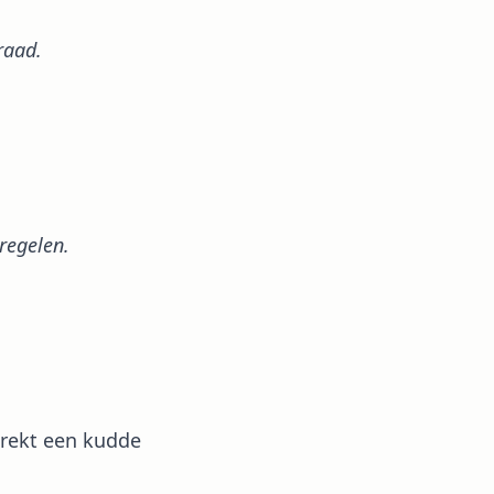
raad.
regelen.
 trekt een kudde