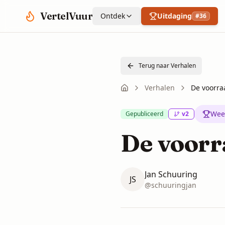
Spring naar hoofdinhoud
VertelVuur
Ontdek
Uitdaging
#
36
Terug naar Verhalen
Verhalen
De voorra
Wee
Gepubliceerd
v
2
De voorr
Jan Schuuring
JS
@
schuuringjan