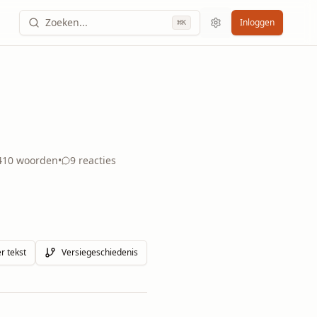
Zoeken...
Inloggen
⌘
K
410
woorden
•
9
reacties
r tekst
Versiegeschiedenis