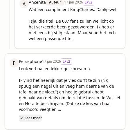
Ancenita
Auteur
17 jan 2026
v
2
A
Wat een compliment KingCharles. Dankjewel. 

Tsja, die titel. De 007 fans zullen wellicht op 
het verkeerde been gezet worden. Ik heb er 
niet eens bij stilgestaan. Maar vond het toch 
wel een passende titel.
Persephone
17 jan 2026
v
2
P
Leuk verhaal en lekker geschreven :)

Ik vind het heerlijk dat je vies durft te zijn ("Ik 
spuug een nagel uit en veeg hem daarna van de 
tafel naar de vloer.") en hoe je gebruik hebt 
gemaakt van details om de relatie tussen de Wessel 
en Nora te beschrijven. (Dat ze de kus van haar 
voorhoofd veegt en ...
Lees meer