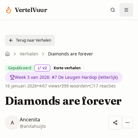
Spring naar hoofdinhoud
VertelVuur
Terug naar Verhalen
Verhalen
Diamonds are forever
Gepubliceerd
v
2
Korte verhalen
Week 3 van 2026
:
#7 De Leugen Hardop (letterlijk)
16 januari 2026
•
67
views
•
399
woorden
•
17
reacties
Diamonds are forever
Ancenita
A
Meer 
@
anitahuijts