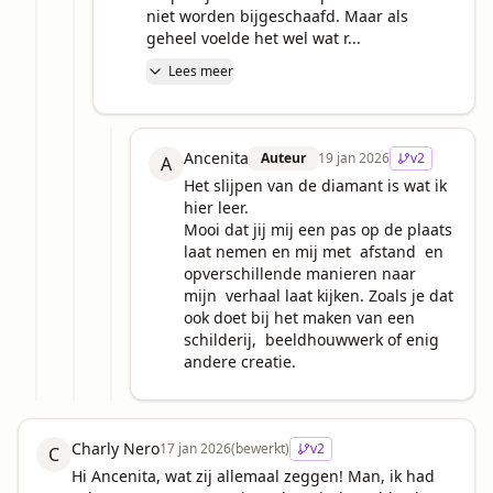
niet worden bijgeschaafd. Maar als 
geheel voelde het wel wat r...
Lees meer
Ancenita
Auteur
19 jan 2026
v
2
A
Het slijpen van de diamant is wat ik 
hier leer.  

Mooi dat jij mij een pas op de plaats 
laat nemen en mij met  afstand  en 
opverschillende manieren naar  
mijn  verhaal laat kijken. Zoals je dat 
ook doet bij het maken van een 
schilderij,  beeldhouwwerk of enig 
andere creatie.
Charly Nero
17 jan 2026
(bewerkt)
v
2
C
Hi Ancenita, wat zij allemaal zeggen! Man, ik had 