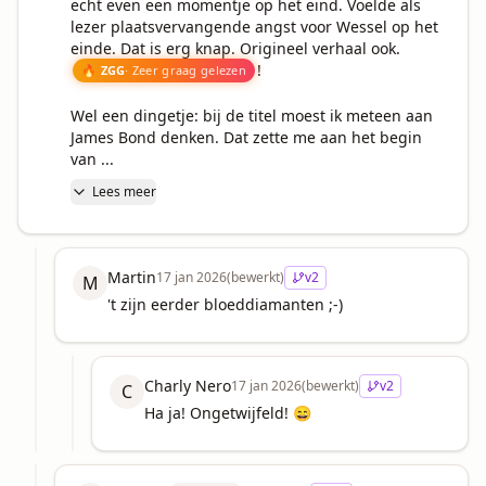
echt even een momentje op het eind. Voelde als 
lezer plaatsvervangende angst voor Wessel op het 
einde. Dat is erg knap. Origineel verhaal ook. 
!

🔥 ZGG
· Zeer graag gelezen
Wel een dingetje: bij de titel moest ik meteen aan 
James Bond denken. Dat zette me aan het begin 
van ...
Lees meer
Martin
17 jan 2026
(bewerkt)
v
2
M
't zijn eerder bloeddiamanten ;-)
Charly Nero
17 jan 2026
(bewerkt)
v
2
C
Ha ja! Ongetwijfeld! 😄