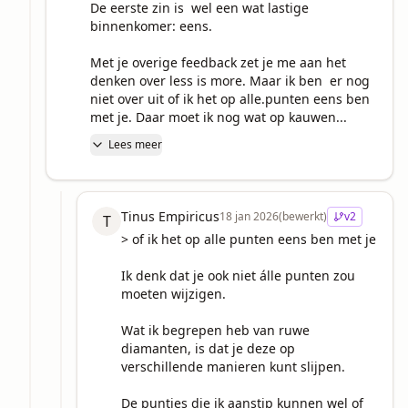
De eerste zin is  wel een wat lastige 
binnenkomer: eens.

Met je overige feedback zet je me aan het 
denken over less is more. Maar ik ben  er nog  
niet over uit of ik het op alle.punten eens ben 
met je. Daar moet ik nog wat op kauwen...
Lees meer
Tinus Empiricus
18 jan 2026
(bewerkt)
v
2
T
> of ik het op alle punten eens ben met je

Ik denk dat je ook niet álle punten zou 
moeten wijzigen.

Wat ik begrepen heb van ruwe 
diamanten, is dat je deze op 
verschillende manieren kunt slijpen.

De puntjes die ik aanstip kunnen wel of 