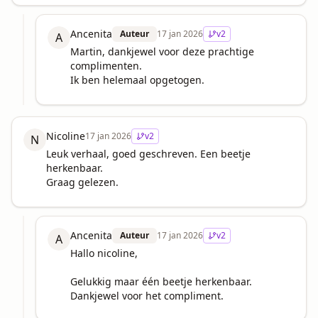
Ancenita
Auteur
17 jan 2026
v
2
A
Martin, dankjewel voor deze prachtige 
complimenten. 

Ik ben helemaal opgetogen.
Nicoline
17 jan 2026
v
2
N
Leuk verhaal, goed geschreven. Een beetje 
herkenbaar.

Graag gelezen.
Ancenita
Auteur
17 jan 2026
v
2
A
Hallo nicoline,

Gelukkig maar één beetje herkenbaar.

Dankjewel voor het compliment.