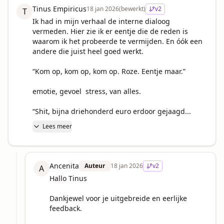
Tinus Empiricus
18 jan 2026
(bewerkt)
v
2
T
Ik had in mijn verhaal de interne dialoog 
vermeden. Hier zie ik er eentje die de reden is 
waarom ik het probeerde te vermijden. En óók een 
andere die juist heel goed werkt.

“Kom op, kom op, kom op. Roze. Eentje maar.”

emotie, gevoel  stress, van alles.

“Shit, bijna driehonderd euro erdoor gejaagd...
Lees meer
Ancenita
Auteur
18 jan 2026
v
2
A
Hallo Tinus 

Dankjewel voor je uitgebreide en eerlijke 
feedback.
