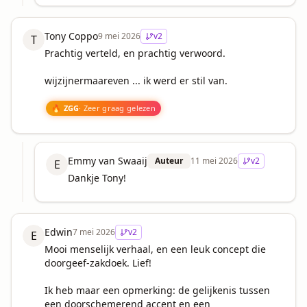
Tony Coppo
9 mei 2026
v
2
T
Prachtig verteld, en prachtig verwoord. 

wijzijnermaareven ... ik werd er stil van.

🔥 ZGG
· Zeer graag gelezen
Emmy van Swaaij
Auteur
11 mei 2026
v
2
E
Dankje Tony!
Edwin
7 mei 2026
v
2
E
Mooi menselijk verhaal, en een leuk concept die 
doorgeef-zakdoek. Lief!

Ik heb maar een opmerking: de gelijkenis tussen 
een doorschemerend accent en een 