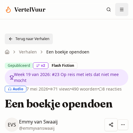
Spring naar hoofdinhoud
VertelVuur
Terug naar Verhalen
Verhalen
Een boekje opendoen
Gepubliceerd
v
2
Flash Fiction
Week 19 van 2026
:
#23 Op reis met iets dat niet mee
mocht
7 mei 2026
•
71
views
•
490
woorden
•
8
reacties
Audio
Een boekje opendoen
Emmy van Swaaij
EVS
Meer 
@
emmyvanswaaij