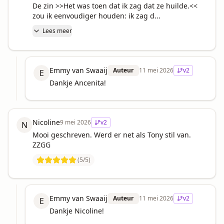
De zin >>Het was toen dat ik zag dat ze huilde.<< 
zou ik eenvoudiger houden: ik zag d...
Lees meer
Emmy van Swaaij
Auteur
11 mei 2026
v
2
E
Dankje Ancenita!
Nicoline
9 mei 2026
v
2
N
Mooi geschreven. Werd er net als Tony stil van.

ZZGG
(
5
/5)
Emmy van Swaaij
Auteur
11 mei 2026
v
2
E
Dankje Nicoline!