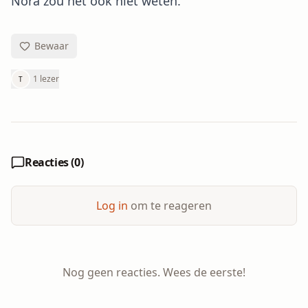
Nora zou het ook niet weten.'
Bewaar
1 lezer
T
Reacties (
0
)
Log in
om te reageren
Nog geen reacties. Wees de eerste!