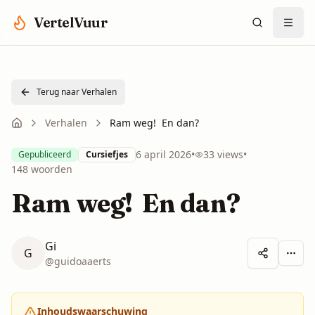
Spring naar hoofdinhoud
VertelVuur
Terug naar Verhalen
Verhalen
Ram weg! En dan?
6 april 2026
•
33
views
•
Gepubliceerd
Cursiefjes
148
woorden
Ram weg! En dan?
Gi
G
Meer 
@
guidoaaerts
Inhoudswaarschuwing