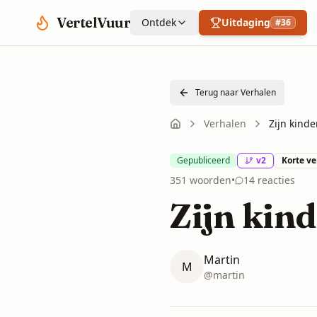
Spring naar hoofdinhoud
VertelVuur
Ontdek
Uitdaging
#
36
Terug naar Verhalen
Verhalen
Zijn kinde
Gepubliceerd
v
2
Korte v
351
woorden
•
14
reacties
Zijn kind
Martin
M
@
martin