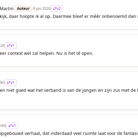
Martin
Auteur
9 jan 2026
v
2
kijk, daar hoopte ik al op. Daarmee bleef er méér onbenoemd dan 
026
v
1
eer context wel zal helpen. Nu is het té open.
kt)
v
1
een niet goed wat het verband is van de jongen en zijn zus met de H
rkt)
v
1
pgebouwd verhaal, dat inderdaad veel ruimte laat voor de fantasie