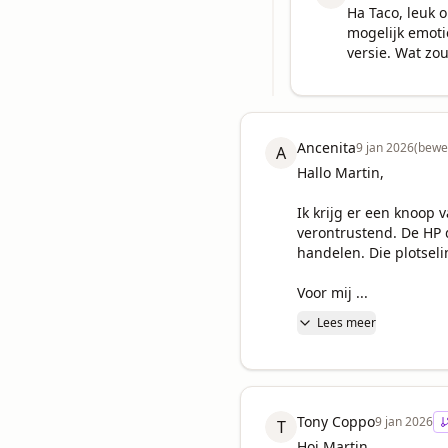
Ha Taco, leuk o
mogelijk emotie
versie. Wat zou
Ancenita
9 jan 2026
(bewe
A
Hallo Martin,

Ik krijg er een knoop v
verontrustend. De HP 
handelen. Die plotsel
Voor mij ...
Lees meer
Tony Coppo
9 jan 2026
T
Hoi Martin,
