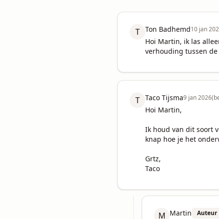
Ton Badhemd
10 jan 20
T
Hoi Martin, ik las alle
verhouding tussen de 
Taco Tijsma
9 jan 2026
(b
T
Hoi Martin,

Ik houd van dit soort 
knap hoe je het onderwe
Grtz,

Taco
Martin
Auteur
M