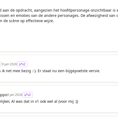
d aan de opdracht, aangezien het hoofdpersonage onzichtbaar is en
issen en emoties van de andere personages. De afwezigheid van de
n de scène op effectieve wijze. 

9 jan 2026
v
2
ik net mee bezig :-). Er staat nu een bijgepoetste versie.
oppo
9 jan 2026
v
2
lijker, Al was dat in v1 ook wel al (voor mij :))