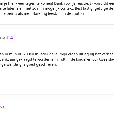
m je hier weer tegen te komen! Dank voor je reactie. Ik vond dit ee
 te laten zien met zo min mogelijk context. Best lastig, getuige de 
 helpen is als men Boreling leest, mijn debuut ;-).
rkt)
v
2
an in mijn buik. Heb in ieder geval mijn eigen uitleg bij het verhaal 
denkt aangeklaagd te worden en vindt in de kinderen ook twee slac
inge wending is goed geschreven. 

v
1