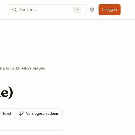
Zoeken...
Inloggen
⌘
K
anuari 2026
•
59
views
•
e)
r tekst
Versiegeschiedenis