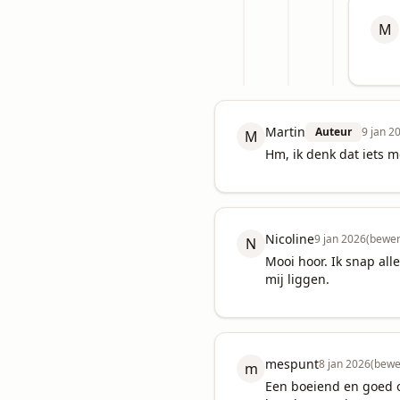
M
Martin
Auteur
9 jan 2
M
Hm, ik denk dat iets m
Nicoline
9 jan 2026
(bewer
N
Mooi hoor. Ik snap all
mij liggen.
mespunt
8 jan 2026
(bewe
m
Een boeiend en goed o