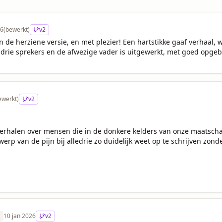
26
(bewerkt)
v
2
en de herziene versie, en met plezier! Een hartstikke gaaf verhaal, w
drie sprekers en de afwezige vader is uitgewerkt, met goed opg
ewerkt)
v
2
verhalen over mensen die in de donkere kelders van onze maatschapp
rp van de pijn bij alledrie zo duidelijk weet op te schrijven zonder
10 jan 2026
v
2