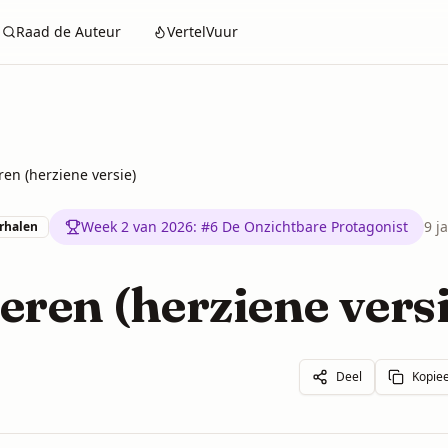
Raad de Auteur
VertelVuur
ren (herziene versie)
Week 2 van 2026
:
#6 De Onzichtbare Protagonist
9 j
erhalen
eren (herziene versi
Deel
Kopiee