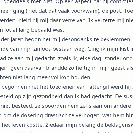
mij goeddeels met rust. Op één aspect na: hij controle
s heen ging (niet dat dat vaak voorkwam), de post. T
den, hield hij mij daar verre van. Ik verzette mij ni
 lot al lang bepaald was.
aren begon het mij desondanks te beklemmen. D
nde van mijn zinloos bestaan weg. Ging ik mijn kist 
ad ze aan mij gedacht, zoals ik, elke dag, zonder on
ngen, geen daarvan brandde zo heftig in mijn geest als
chten niet lang meer vol kon houden.
nnen met het toedienen van rattengif werd hij z
gesteld op zijn gezondheid dan ik had gedacht. De su
niet besteed, ze spoorden hem zelfs aan om andere 
ng om de dosering drastisch te verhogen, wat hem b
ze het leven kostte. Ziedaar mijn belang de beklagen