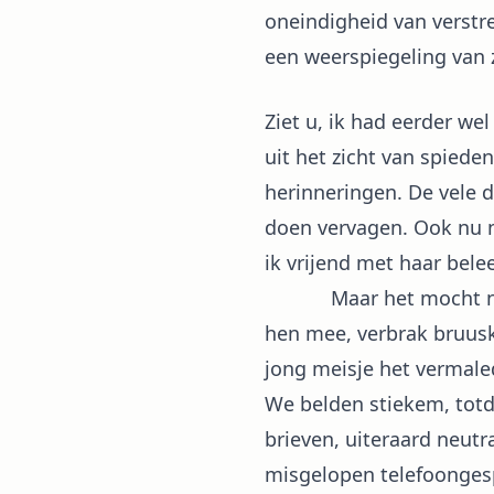
oneindigheid van verstre
een weerspiegeling van z
Ziet u, ik had eerder w
uit het zicht van spiede
herinneringen. De vele 
doen vervagen. Ook nu no
ik vrijend met haar bele
Maar het mocht niet zi
hen mee, verbrak bruusk
jong meisje het vermale
We belden stiekem, totd
brieven, uiteraard neutr
misgelopen telefoongespre