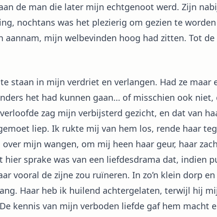
 aan de man die later mijn echtgenoot werd. Zijn nabi
ering, nochtans was het plezierig om gezien te worde
oen aannam, mijn welbevinden hoog had zitten. Tot de
n te staan in mijn verdriet en verlangen. Had ze maa
nders het had kunnen gaan… of misschien ook niet, 
erloofde zag mijn verbijsterd gezicht, en dat van haa
emoet liep. Ik rukte mij van hem los, rende haar teg
 over mijn wangen, om mij heen haar geur, haar zac
t hier sprake was van een liefdesdrama dat, indien p
ar vooral de zijne zou ruïneren. In zo’n klein dorp en 
ng. Haar heb ik huilend achtergelaten, terwijl hij m
. De kennis van mijn verboden liefde gaf hem macht e