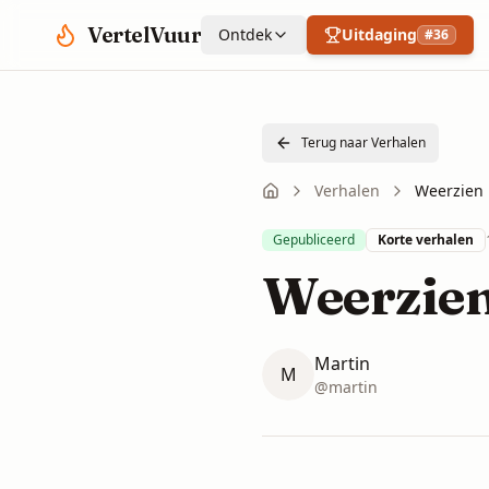
Spring naar hoofdinhoud
VertelVuur
Ontdek
Uitdaging
#
36
Terug naar Verhalen
Verhalen
Weerzien
Gepubliceerd
Korte verhalen
Weerzie
Martin
M
@
martin