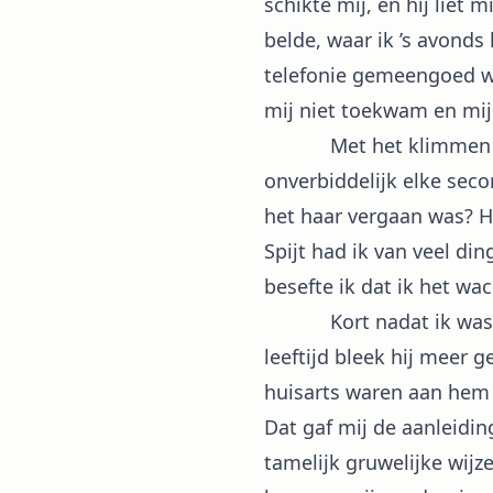
schikte mij, en hij liet 
belde, waar ik ’s avond
telefonie gemeengoed wer
mij niet toekwam en mijn
Met het klimmen der j
onverbiddelijk elke seco
het haar vergaan was? H
Spijt had ik van veel di
besefte ik dat ik het wa
Kort nadat ik was bego
leeftijd bleek hij meer 
huisarts waren aan hem 
Dat gaf mij de aanleidi
tamelijk gruwelijke wij