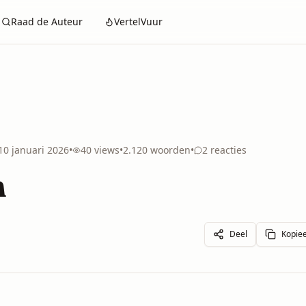
Raad de Auteur
VertelVuur
10 januari 2026
•
40
views
•
2.120
woorden
•
2
reacties
n
Deel
Kopiee