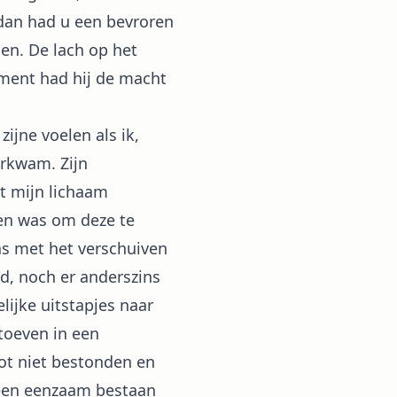
 dan had u een bevroren
en. De lach op het
ment had hij de macht
jne voelen als ik,
orkwam. Zijn
t mijn lichaam
en was om deze te
as met het verschuiven
d, noch er anderszins
lijke uitstapjes naar
toeven in een
oot niet bestonden en
 een eenzaam bestaan