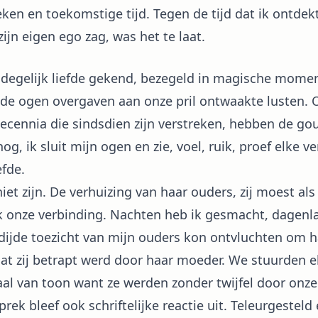
ken en toekomstige tijd. Tegen de tijd dat ik ontdekt
ijn eigen ego zag, was het te laat.
el degelijk liefde gekend, bezegeld in magische mome
nde ogen overgaven aan onze pril ontwaakte lusten. O,
decennia die sindsdien zijn verstreken, hebben de go
g, ik sluit mijn ogen en zie, voel, ruik, proef elke v
efde.
jn. De verhuizing van haar ouders, zij moest als
 onze verbinding. Nachten heb ik gesmacht, dagenla
dijde toezicht van mijn ouders kon ontvluchten om ha
at zij betrapt werd door haar moeder. We stuurden el
aal van toon want ze werden zonder twijfel door onz
k bleef ook schriftelijke reactie uit. Teleurgesteld e