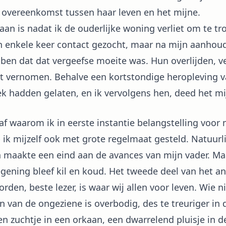
e overeenkomst tussen haar leven en het mijne.
 nadat ik de ouderlijke woning verliet om te trou
 enkele keer contact gezocht, maar na mijn aanhoud
en dat dat vergeefse moeite was. Hun overlijden, vel
ant vernomen. Behalve een kortstondige heropleving va
eek hadden gelaten, en ik vervolgens hen, deed het mi
af waarom ik in eerste instantie belangstelling voor
ik mijzelf ook met grote regelmaat gesteld. Natuurli
n maakte een eind aan de avances van mijn vader. Ma
egening bleef kil en koud. Het tweede deel van het an
orden, beste lezer, is waar wij allen voor leven. Wie n
n van de ongeziene is overbodig, des te treuriger in
en zuchtje in een orkaan, een dwarrelend pluisje in d