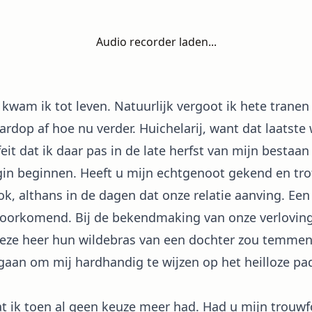
Audio recorder laden...
wam ik tot leven. Natuurlijk vergoot ik hete tranen bi
rdop af hoe nu verder. Huichelarij, want dat laatste 
 feit dat ik daar pas in de late herfst van mijn besta
eginnen. Heeft u mijn echtgenoot gekend en trof hi
ook, althans in de dagen dat onze relatie aanving. E
 voorkomend. Bij de bekendmaking van onze verlovin
deze heer hun wildebras van een dochter zou temme
gaan om mij hardhandig te wijzen op het heilloze pad
toen al geen keuze meer had. Had u mijn trouwfot