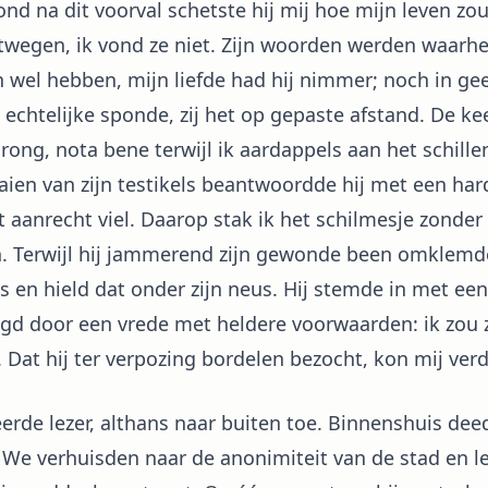
d na dit voorval schetste hij mij hoe mijn leven zo
twegen, ik vond ze niet. Zijn woorden werden waarhe
hebben, mijn liefde had hij nimmer; noch in geest
echtelijke sponde, zij het op gepaste afstand. De keer
ong, nota bene terwijl ik aardappels aan het schille
en van zijn testikels beantwoordde hij met een hard
t aanrecht viel. Daarop stak ik het schilmesje zonder 
n. Terwijl hij jammerend zijn gewonde been omklemde,
en hield dat onder zijn neus. Hij stemde in met een
gd door een vrede met heldere voorwaarden: ik zou z
. Dat hij ter verpozing bordelen bezocht, kon mij verd
erde lezer, althans naar buiten toe. Binnenshuis de
 We verhuisden naar de anonimiteit van de stad en le