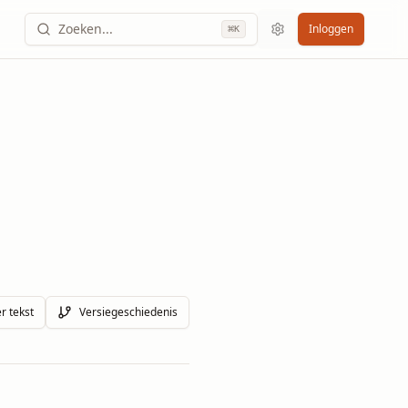
Zoeken...
Inloggen
⌘
K
r tekst
Versiegeschiedenis