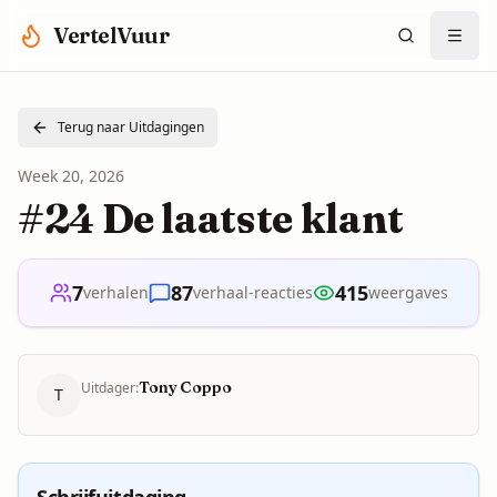
Spring naar hoofdinhoud
VertelVuur
Terug naar Uitdagingen
Week
20
,
2026
#24 De laatste klant
7
87
415
verhalen
verhaal-reacties
weergaves
Tony Coppo
Uitdager:
T