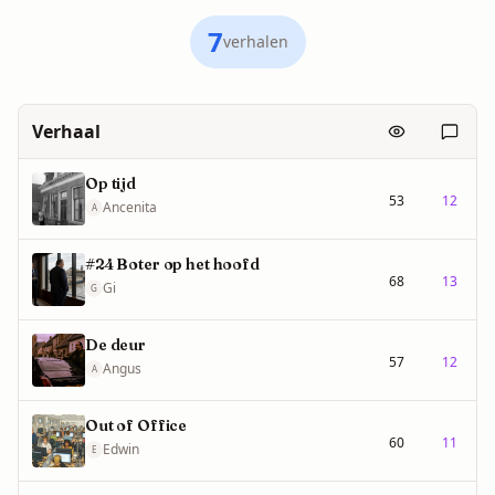
7
verhalen
Verhaal
Bekeken
React
Op tijd
53
12
Ancenita
A
#24 Boter op het hoofd
68
13
Gi
G
De deur
57
12
Angus
A
Out of Office
60
11
Edwin
E