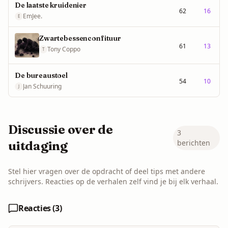
De laatste kruidenier
62
16
EmJee.
E
Zwartebessenconfituur
61
13
Tony Coppo
T
De bureaustoel
54
10
Jan Schuuring
J
Discussie over de
3
berichten
uitdaging
Stel hier vragen over de opdracht of deel tips met andere
schrijvers. Reacties op de verhalen zelf vind je bij elk verhaal.
Reacties (
3
)