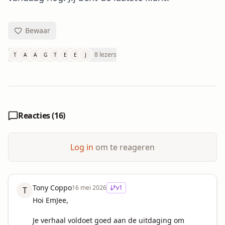
Bewaar
8 lezers
T
A
A
G
T
E
E
J
Reacties (
16
)
Log in
om te reageren
Tony Coppo
16 mei 2026
v
1
T
Hoi EmJee,

Je verhaal voldoet goed aan de uitdaging om 