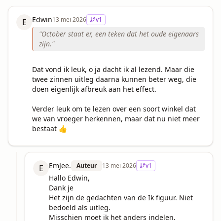
Edwin
13 mei 2026
v
1
E
"
October staat er, een teken dat het oude eigenaars
zijn.
"
Dat vond ik leuk, o ja dacht ik al lezend. Maar die 
twee zinnen uitleg daarna kunnen beter weg, die 
doen eigenlijk afbreuk aan het effect.

Verder leuk om te lezen over een soort winkel dat 
we van vroeger herkennen, maar dat nu niet meer 
bestaat 👍
EmJee.
Auteur
13 mei 2026
v
1
E
Hallo Edwin,

Dank je

Het zijn de gedachten van de Ik figuur. Niet 
bedoeld als uitleg.

Misschien moet ik het anders indelen.
