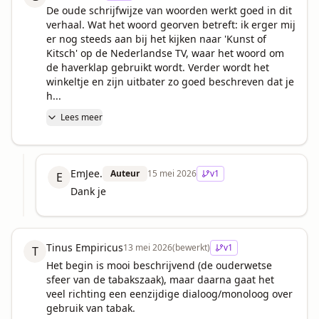
De oude schrijfwijze van woorden werkt goed in dit 
verhaal. Wat het woord georven betreft: ik erger mij 
er nog steeds aan bij het kijken naar 'Kunst of 
Kitsch' op de Nederlandse TV, waar het woord om 
de haverklap gebruikt wordt. Verder wordt het 
winkeltje en zijn uitbater zo goed beschreven dat je 
h...
Lees meer
EmJee.
Auteur
15 mei 2026
v
1
E
Dank je
Tinus Empiricus
13 mei 2026
(bewerkt)
v
1
T
Het begin is mooi beschrijvend (de ouderwetse 
sfeer van de tabakszaak), maar daarna gaat het 
veel richting een eenzijdige dialoog/monoloog over 
gebruik van tabak.
