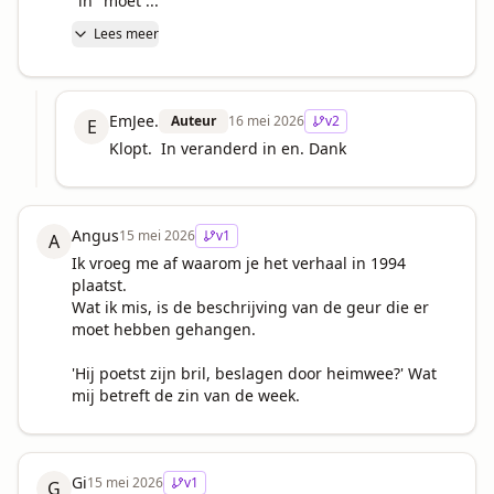
"in" moet ...
Lees meer
EmJee.
Auteur
16 mei 2026
v
2
E
Klopt.  In veranderd in en. Dank
Angus
15 mei 2026
v
1
A
Ik vroeg me af waarom je het verhaal in 1994 
plaatst.

Wat ik mis, is de beschrijving van de geur die er 
moet hebben gehangen.

'Hij poetst zijn bril, beslagen door heimwee?' Wat 
mij betreft de zin van de week.
Gi
15 mei 2026
v
1
G