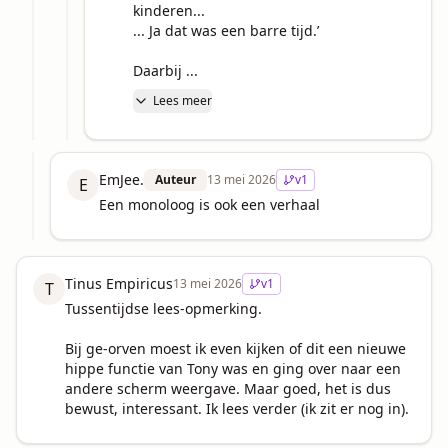
kinderen... 

... Ja dat was een barre tijd.’

Daarbij ...
Lees meer
EmJee.
Auteur
13 mei 2026
v
1
E
Een monoloog is ook een verhaal
Tinus Empiricus
13 mei 2026
v
1
T
Tussentijdse lees-opmerking.

Bij ge-orven moest ik even kijken of dit een nieuwe 
hippe functie van Tony was en ging over naar een 
andere scherm weergave. Maar goed, het is dus 
bewust, interessant. Ik lees verder (ik zit er nog in).