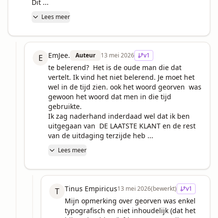
Dit ...
Lees meer
EmJee.
Auteur
13 mei 2026
v
1
E
te belerend?  Het is de oude man die dat 
vertelt. Ik vind het niet belerend. Je moet het 
wel in de tijd zien. ook het woord georven  was 
gewoon het woord dat men in die tijd 
gebruikte.

Ik zag naderhand inderdaad wel dat ik ben 
uitgegaan van  DE LAATSTE KLANT en de rest 
van de uitdaging terzijde heb ...
Lees meer
Tinus Empiricus
13 mei 2026
(bewerkt)
v
1
T
Mijn opmerking over georven was enkel 
typografisch en niet inhoudelijk (dat het 