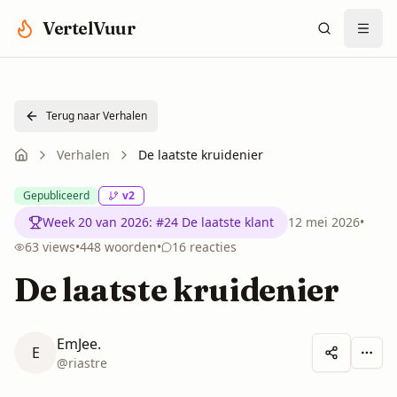
Spring naar hoofdinhoud
VertelVuur
Terug naar Verhalen
Verhalen
De laatste kruidenier
Gepubliceerd
v
2
Week 20 van 2026
:
#24 De laatste klant
12 mei 2026
•
63
views
•
448
woorden
•
16
reacties
De laatste kruidenier
EmJee.
E
Meer 
@
riastre