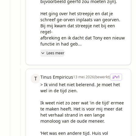
bijvoorbeeld geërfd zou moeten zijn). 

Het ging over het streepje en dat je 
schreef ge-orven inplaats van georven. 
Bij mij kwam dat streepje net bij een 
regel-

afbreking en ik dacht dat Tony een nieuw 
functie in had geb...
Lees meer
Tinus Empiricus
13 mei 2026
(bewerkt)
v
1
T
> Ik vind het niet belerend. Je moet het 
wel in de tijd zien.

Ik weet niet zo zeer wat 'in de tijd' ermee 
te maken heeft. Het is voor mij meer dat 
het verhaal strand in een lange 
monoloog van de oude meneer. 

‘Het was een andere tijd. Huis vol 