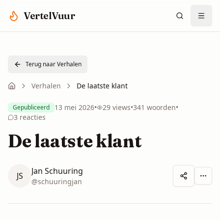
Spring naar hoofdinhoud
VertelVuur
Terug naar Verhalen
Verhalen
De laatste klant
13 mei 2026
•
29
views
•
341
woorden
•
Gepubliceerd
3
reacties
De laatste klant
Jan Schuuring
JS
Meer 
@
schuuringjan