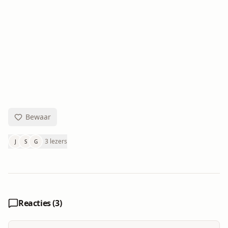
Bewaar
3 lezers
J
S
G
Reacties (
3
)