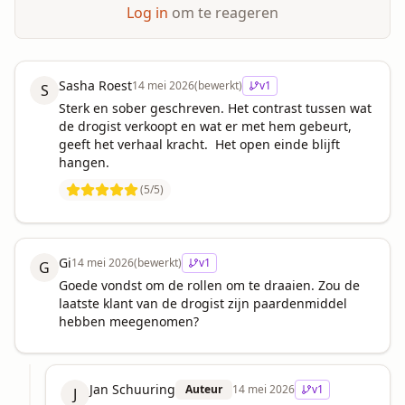
Log in
om te reageren
Sasha Roest
14 mei 2026
(bewerkt)
v
1
S
Sterk en sober geschreven. Het contrast tussen wat 
de drogist verkoopt en wat er met hem gebeurt, 
geeft het verhaal kracht.  Het open einde blijft 
hangen.
(
5
/5)
Gi
14 mei 2026
(bewerkt)
v
1
G
Goede vondst om de rollen om te draaien. Zou de 
laatste klant van de drogist zijn paardenmiddel 
hebben meegenomen?
Jan Schuuring
Auteur
14 mei 2026
v
1
J